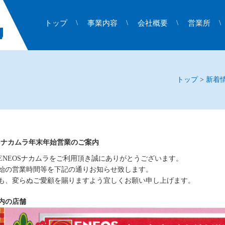
トップ
事業内容
会社概要
営業所
トップ
>
新着
OSナカムラ年末年始営業のご案内
ENEOSナカムラをご利用頂き誠にありがとうございます。
始の営業時間等を下記の通りお知らせ致します。
4年も、変らぬご愛顧を賜りますよう宜しくお願い申し上げます。
内の店舗